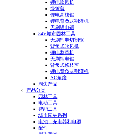
锂电吹风机
绿篱剪
锂电高枝锯
锂电背负式割灌机
无刷锂电锯
84V城市园林工具
无刷锂电切割锯
背负式吹风机
锂电割草机
无刷锂电锯
背负式修枝剪
锂电背负式割灌机
AC角磨
周边产品
产品分类
园林工具
电动工具
智能工具
城市园林系列
电池、充电器和电源
配件