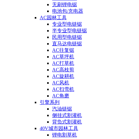
无刷锂电锯
电池包/充电器
AC园林工具
专业型电链锯
半专业型电链锯
民用型电链锯
直马达电链锯
AC往复锯
AC草坪机
AC打草机
AC高枝剪
AC旋耕机
AC风机
AC扫雪机
AC角磨
引擎系列
汽油链锯
侧挂式割灌机
背负式割灌机
40V城市园林工具
锂电割草机