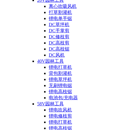
20V园林工具
离心吹吸风机
打草割灌机
锂电单手锯
DC草坪机
DC手掌剪
DC修枝剪
DC高枝剪
DC高枝锯
DC风机
40V园林工具
锂电打草机
背包割灌机
锂电草坪机
无刷锂电锯
锂电高枝锯
电池包/充电器
58V园林工具
锂电吹风机
锂电修枝剪
锂电打草机
锂电高枝锯