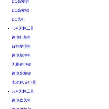
DC高枝剪
DC高枝锯
DC风机
40V园林工具
锂电打草机
背包割灌机
锂电草坪机
无刷锂电锯
锂电高枝锯
电池包/充电器
58V园林工具
锂电吹风机