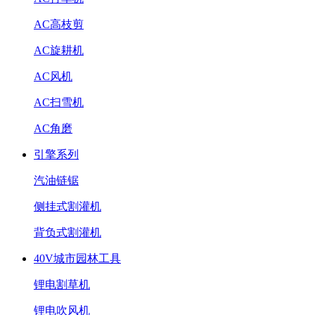
AC高枝剪
AC旋耕机
AC风机
AC扫雪机
AC角磨
引擎系列
汽油链锯
侧挂式割灌机
背负式割灌机
40V城市园林工具
锂电割草机
锂电吹风机