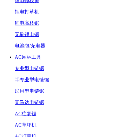
锂电修枝剪
锂电打草机
锂电高枝锯
无刷锂电锯
电池包/充电器
AC园林工具
专业型电链锯
半专业型电链锯
民用型电链锯
直马达电链锯
AC往复锯
AC草坪机
AC打草机