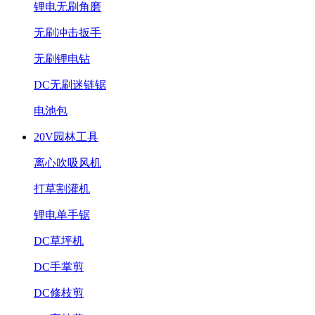
锂电无刷角磨
无刷冲击扳手
无刷锂电钻
DC无刷迷链锯
电池包
20V园林工具
离心吹吸风机
打草割灌机
锂电单手锯
DC草坪机
DC手掌剪
DC修枝剪