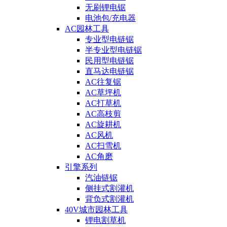
无刷锂电锯
电池包/充电器
AC园林工具
专业型电链锯
半专业型电链锯
民用型电链锯
直马达电链锯
AC往复锯
AC草坪机
AC打草机
AC高枝剪
AC旋耕机
AC风机
AC扫雪机
AC角磨
引擎系列
汽油链锯
侧挂式割灌机
背负式割灌机
40V城市园林工具
锂电割草机