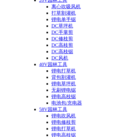
20V园林工具
离心吹吸风机
打草割灌机
锂电单手锯
DC草坪机
DC手掌剪
DC修枝剪
DC高枝剪
DC高枝锯
DC风机
40V园林工具
锂电打草机
背包割灌机
锂电草坪机
无刷锂电锯
锂电高枝锯
电池包/充电器
58V园林工具
锂电吹风机
锂电修枝剪
锂电打草机
锂电高枝锯