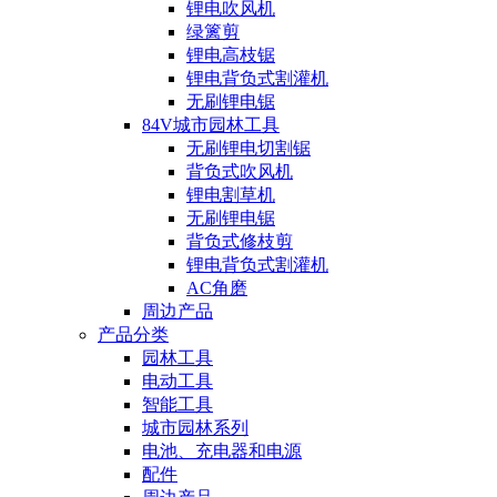
锂电吹风机
绿篱剪
锂电高枝锯
锂电背负式割灌机
无刷锂电锯
84V城市园林工具
无刷锂电切割锯
背负式吹风机
锂电割草机
无刷锂电锯
背负式修枝剪
锂电背负式割灌机
AC角磨
周边产品
产品分类
园林工具
电动工具
智能工具
城市园林系列
电池、充电器和电源
配件