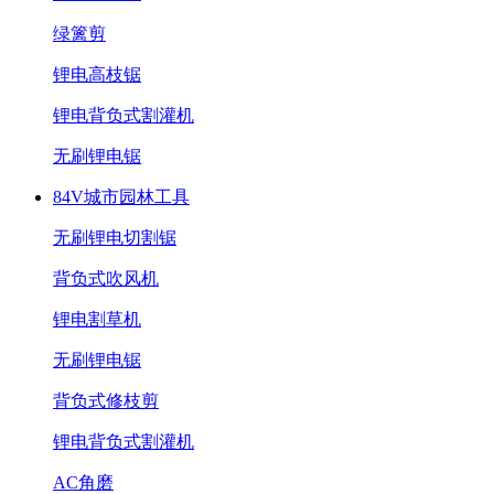
绿篱剪
锂电高枝锯
锂电背负式割灌机
无刷锂电锯
84V城市园林工具
无刷锂电切割锯
背负式吹风机
锂电割草机
无刷锂电锯
背负式修枝剪
锂电背负式割灌机
AC角磨